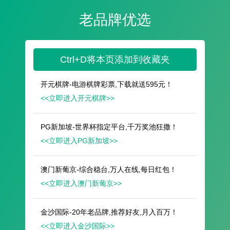
遥想公瑾当年，小乔初嫁了，雄姿英发。
羽扇纶巾，谈笑间，樯橹灰飞烟灭。
故国神游，多情应笑我，早生华发。
人生如梦，一尊还酹江月。